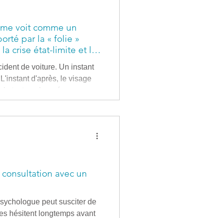
e me voit comme un
rté par la « folie »
a crise état-limite et la
cident de voiture. Un instant
. L'instant d'après, le visage
de texture. La présence
 une phrase, une seule, a
e bataille. « Jamais personne
peut-être avec lassitude, avec
e simple obser
consultation avec un
sychologue peut susciter de
s hésitent longtemps avant