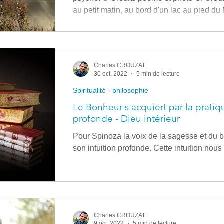
au petit matin, au bord d'un lac au pied d
Zélande Mon anima, Je t’ai croisée il y a pl
pas, Tu me paraissais belle, et pourtant je 
t’ai reconnue, et je n’en dors plus. J’ai la 
Mon ventre et mon cœur sont noués. Je ne 
Charles CROUZAT
30 oct. 2022
5 min de lecture
Spiritualité - philosophie
Le Bonheur s'acquiert par la pratiqu
profonde - Dieu intérieur
Pour Spinoza la voix de la sagesse et du 
son intuition profonde. Cette intuition nous
Charles CROUZAT
9 oct. 2022
5 min de lecture