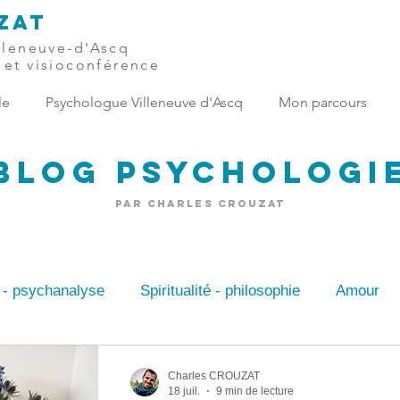
ZAT
illeneuve-d'Ascq
 et visioconférence
le
Psychologue Villeneuve d'Ascq
Mon parcours
Blog Psychologi
par Charles Crouzat
 - psychanalyse
Spiritualité - philosophie
Amour
r - anxiété
Psychologue du travail
Psychologue T
Charles CROUZAT
18 juil.
9 min de lecture