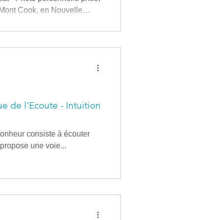
u Mont Cook, en Nouvelle
us d’un an, et je ne le savais
ne t’ai pas vue, Aujourd’hui je
mine sombre, les traits serrés.
sais plus êtr
e de l'Ecoute - Intuition
bonheur consiste à écouter
 propose une voie...