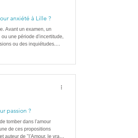
r anxiété à Lille ?
ine. Avant un examen, un
ou une période d'incertitude,
ensions ou des inquiétudes.
avantage de place : elle
icile à apaiser, et finit
ns, le travail ou la capacité à
, consulte
ur passion ?
 de tomber dans l'amour
'une de ces propositions
 auteur de "l'Amour, le vrai")