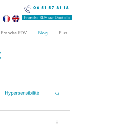
06 51 57 81 18
Prendre RDV sur Doctolib
Prendre RDV
Blog
Plus...
e
Hypersensibilité
CC