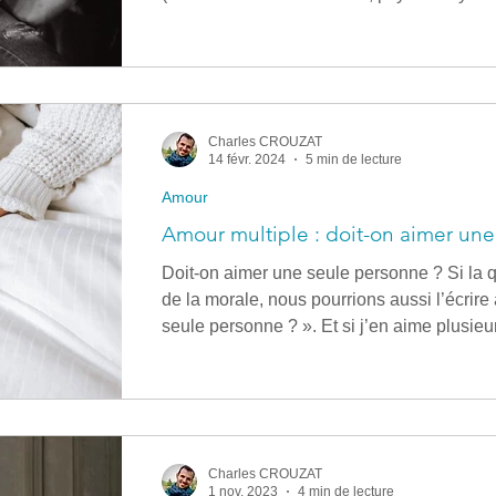
: Ils ont des failles / blessures non refermé
intensément chez l'autre, Ils sont naturel
d'autres et ont une appétence sexuelle forte
énergie là), Ils ont tout simplement un dési
Charles CROUZAT
14 févr. 2024
5 min de lecture
Amour
Amour multiple : doit-on aimer une
Doit-on aimer une seule personne ? Si la q
de la morale, nous pourrions aussi l’écrire
seule personne ? ». Et si j’en aime plusieur
refouler cela ? Opter pour le déni ? Dois-j
abandonnant ce que j’ai aimé et chéri jusqu
loin s'en faut, que la vie de couple soit bo
amoureuse soit un accident pathologique"
Charles CROUZAT
1 nov. 2023
4 min de lecture