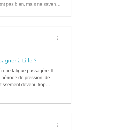
vont pas bien, mais ne savent
encontre. La première
C'est avant tout un temps
nce, de comprendre ce qui
t vous aider. Cabinet de
agner à Lille ?
 une fatigue passagère. Il
e période de pression, de
stissement devenu trop
s'installe, il devient
passe, de prendre du recul ou
exte, se faire accompagner à
 de respiration, de