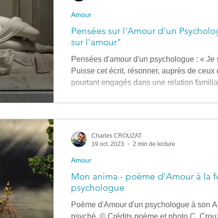
Amour
Pensées sur l'Amour d'un Psycholog
sur l'amour"
Pensées d'amour d'un psychologue : « Je s
Puisse cet écrit, résonner, auprès de ceux
pourtant engagés dans une relation familia
égarées. © Pensées lues et écrites par C.
Psyché à demi couchée - visible au Louvre 
Canova, Antonio (1757 - 1822) - Italie Je so
pourtant je n’y connais rien. Comme toi, je 
Charles CROUZAT
19 oct. 2023
2 min de lecture
Amour
Mon anima - poème d'Amour à la f
psychologue
Poème d'Amour d'un psychologue à son An
psyché. © Crédits poème et photo C. Crouz