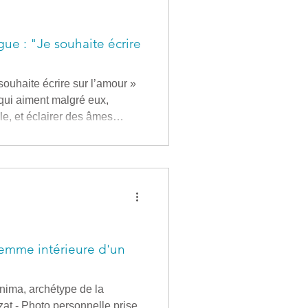
ue : "Je souhaite écrire
ouhaite écrire sur l’amour »
 qui aiment malgré eux,
le, et éclairer des âmes
 Crouzat - Photo L'Amour et
de Paris - salle 403 -
uhaite écrire sur l’amour, et
suis un disciple qui appr
emme intérieure d'un
ima, archétype de la
at - Photo personnelle prise,