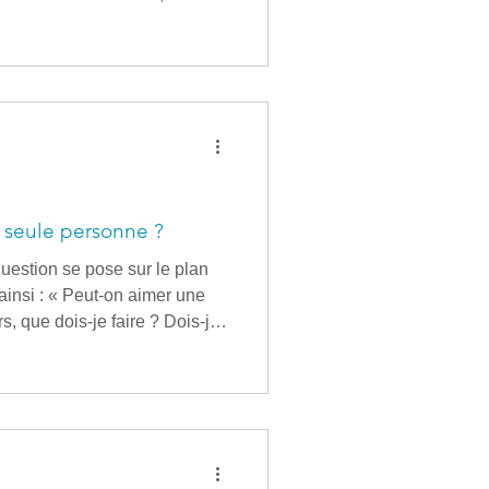
es qui vont aller se jouer
lement plus passionnés que
 (la passion étant liée à cette
r de vivre p
 seule personne ?
uestion se pose sur le plan
 ainsi : « Peut-on aimer une
s, que dois-je faire ? Dois-je
e y sauter corps et âme
e-là ? "Il n'est pas prouvé,
nne et que la rupture
 Vincent Delecroix