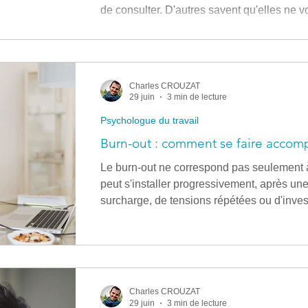
de consulter. D'autres savent qu'elles ne 
pas exactement comment va se passer la r
consultation n'est pas un "test" à réussir. 
d'échange, qui permet de faire connaissa
vous amène et de réfléchir à ce qui pourrai
Charles CROUZAT
Charles
29 juin
3 min de lecture
Psychologue du travail
Burn-out : comment se faire accomp
Le burn-out ne correspond pas seulement à
peut s'installer progressivement, après un
surcharge, de tensions répétées ou d'inve
coûteux psychiquement. Quand l'épuisement 
souvent difficile de comprendre ce qui se 
de savoir par où commencer. Dans ce cont
Lille peut permettre de retrouver un espace
compréhensi
Charles CROUZAT
29 juin
3 min de lecture