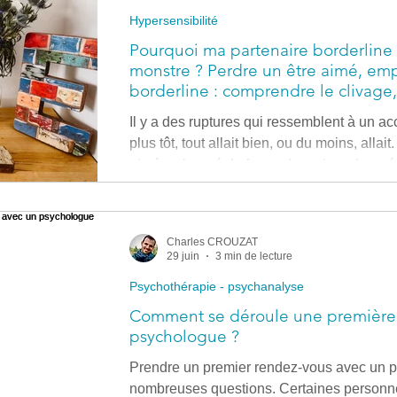
Hypersensibilité
Systémie - Coaching
Pourquoi ma partenaire borderlin
monstre ? Perdre un être aimé, empo
borderline : comprendre le clivage, l
sidération de celui qui reste
Il y a des ruptures qui ressemblent à un ac
plus tôt, tout allait bien, ou du moins, allait
aimé a changé de forme. La voix a changé 
appuyée devient soudainement absente. Et
suffi à faire basculer un amour en champ d
ne te satisfera. » Cette phrase, prononcée 
Charles CROUZAT
tendresse maladroite, ou même comme un
29 juin
3 min de lecture
Psychothérapie - psychanalyse
Comment se déroule une première 
psychologue ?
Prendre un premier rendez-vous avec un p
nombreuses questions. Certaines personne