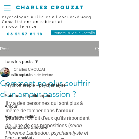
CHARLES
CROUZAT
Psychologue à Lille et Villeneuve-d'Ascq
Consultations en cabinet et
visioconférence
Prendre RDV sur Doctolib
06 51 57 81 18
Post
Tous les posts
Charles CROUZAT
Tous les posts
10 mai
4 min de lecture
Comment ne plus souffrir
Psychothérapie - psychanalyse
d'un amour passion ?
Spiritualité - philosophie
Il y a des personnes qui sont plus à 
Amour
même de tomber dans 
l'amour 
Hypersensibilité
passion
. On dit d'eux qu'ils répondent 
de l'une de ces propositions (
selon 
Dépendance affective
Florence Lautredou, psychanalyste et 
Peur - anxiété