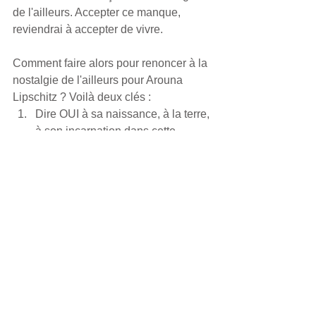
de l'ailleurs. Accepter ce manque, 
reviendrai à accepter de vivre.
Comment faire alors pour renoncer à la 
nostalgie de l'ailleurs pour Arouna 
Lipschitz ? Voilà deux clés :
Dire OUI à sa naissance, à la terre, 
à son incarnation dans cette 
temporalité.
Comprendre que c'est mortifère de 
rester dans cette nostalgie de 
l'ailleurs.