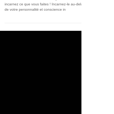
Rites.
Vous voulez exercer un métier qui fait sens ? Alors
incarnez ce que vous faites ! Incarnez-le au-delà
de votre personnalité et conscience in