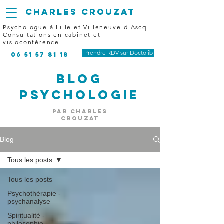
CHARLES
CROUZAT
Psychologue à Lille et Villeneuve-d'Ascq
Consultations en cabinet et
visioconférence
Prendre RDV sur Doctolib
06 51 57 81 18
Blog
Psychologie
par Charles
Crouzat
Blog
Tous les posts
Tous les posts
Psychothérapie -
psychanalyse
Spiritualité -
philosophie