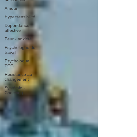
Amour
Hypersensibilité
Dépendance
affective
Peur - anxiété
Psychologue du
travail
Psychologue
TCC
Résistance au
changement
Systémie -
Coaching