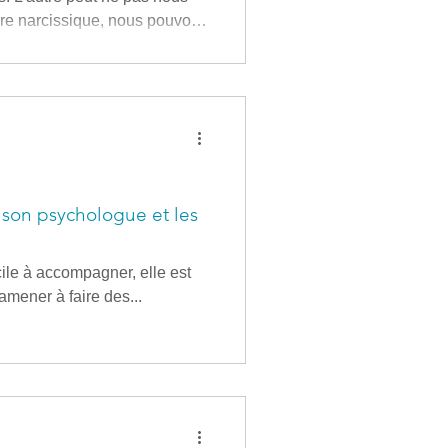
ure narcissique, nous pouvons
ivantes : un cruel manque de
n grand besoin d'être rassuré
ble de tout, avec une
 son psychologue et les
cile à accompagner, elle est
amener à faire des...