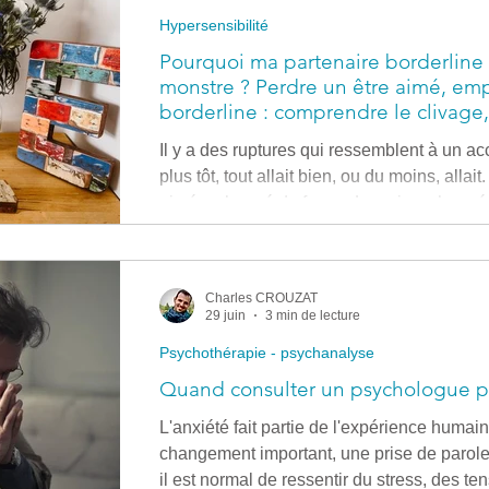
Hypersensibilité
Systémie - Coaching
Pourquoi ma partenaire borderlin
monstre ? Perdre un être aimé, empo
borderline : comprendre le clivage, l
sidération de celui qui reste
Il y a des ruptures qui ressemblent à un ac
plus tôt, tout allait bien, ou du moins, allait
aimé a changé de forme. La voix a changé 
appuyée devient soudainement absente. Et
suffi à faire basculer un amour en champ d
ne te satisfera. » Cette phrase, prononcée 
Charles CROUZAT
tendresse maladroite, ou même comme un
29 juin
3 min de lecture
Psychothérapie - psychanalyse
Quand consulter un psychologue pou
L'anxiété fait partie de l'expérience huma
changement important, une prise de parole 
il est normal de ressentir du stress, des t