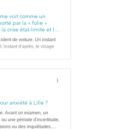
e me voit comme un
rté par la « folie »
a crise état-limite et la
cident de voiture. Un instant
. L'instant d'après, le visage
de texture. La présence
 une phrase, une seule, a
e bataille. « Jamais personne
peut-être avec lassitude, avec
e simple obser
r anxiété à Lille ?
ine. Avant un examen, un
ou une période d'incertitude,
ensions ou des inquiétudes.