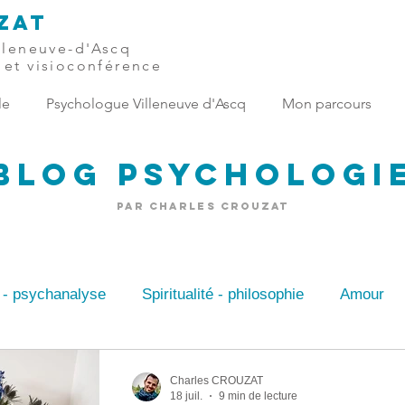
ZAT
illeneuve-d'Ascq
 et visioconférence
le
Psychologue Villeneuve d'Ascq
Mon parcours
Blog Psychologi
par Charles Crouzat
 - psychanalyse
Spiritualité - philosophie
Amour
r - anxiété
Psychologue du travail
Psychologue T
Charles CROUZAT
18 juil.
9 min de lecture