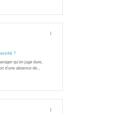
avantage de place : elle
icile à apaiser, et finit
ns, le travail ou la capacité à
, consulte
ersité ?
manager qu'on juge dure,
sion d'une absence de...