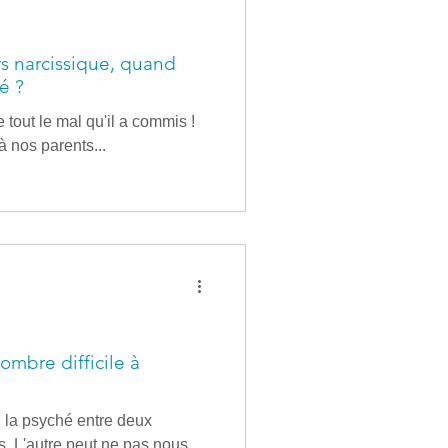
s narcissique, quand
é ?
e tout le mal qu'il a commis !
à nos parents...
ombre difficile à
 la psyché entre deux
. L'autre peut ne pas nous