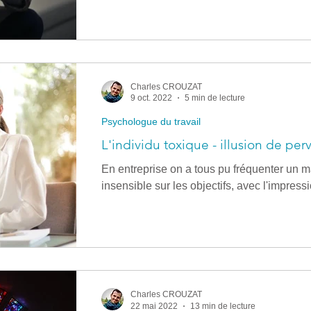
Mais il arrive aussi que l'anxiété prenne d
devient plus fréquente, plus intense, plus diff
parfois par peser sur le sommeil, les relatio
profiter du quotidien. Dans ces moments-là
Charles CROUZAT
9 oct. 2022
5 min de lecture
Psychologue du travail
L'individu toxique - illusion de perv
En entreprise on a tous pu fréquenter un 
insensible sur les objectifs, avec l'impres
Charles CROUZAT
22 mai 2022
13 min de lecture