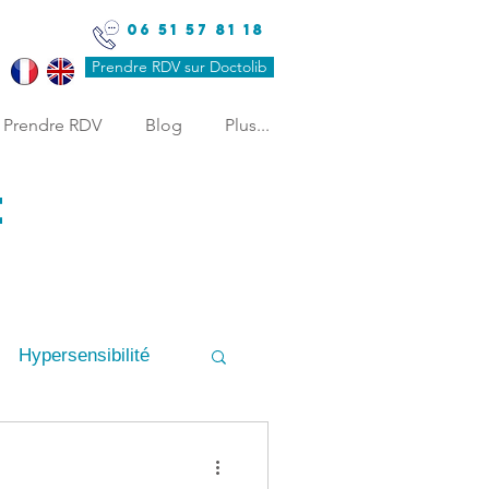
06 51 57 81 18
Prendre RDV sur Doctolib
Prendre RDV
Blog
Plus...
e
Hypersensibilité
CC