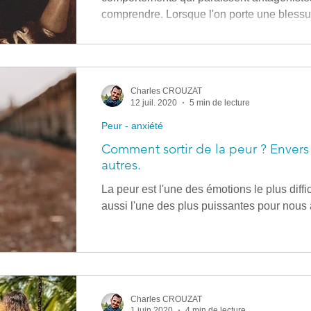
comprendre. Lorsque l'on porte une bless
osciller entre les deux caractéristiques su
confiance en soi qui fait que nous avons u
(on peut y trouver une hypersensibilité). une forme de supériorité qui
nous amène à nous croire le meilleur, capa
Charles CROUZAT
12 juil. 2020
5 min de lecture
Peur - anxiété
Comment sortir de la peur ? Envers
autres.
La peur est l'une des émotions le plus diffi
aussi l'une des plus puissantes pour nous 
Charles CROUZAT
1 juin 2020
4 min de lecture